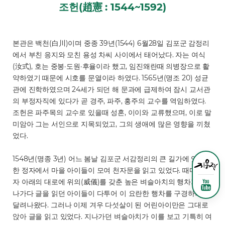
조헌(趙憲 : 1544~1592)
본관은 백천(白川)이며 중종 39년(1544) 6월28일 김포군 감정리
에서 부친 응지와 모친 용성 차씨 사이에서 태어났다. 자는 여식
(汝式), 호는 중봉·도원·후율이라 했고, 임진왜란때 의병장으로 활
약하였기 때문에 시호를 문열이라 하였다. 1565년(명조 20) 성균
관에 진학하였으며 24세가 되던 해 문과에 급제하여 잠시 교서관
의 부정자직에 있다가 곧 경주, 파주, 홍주의 교수를 역임하였다.
조헌은 파주목의 교수로 있을때 성혼, 이이와 교류했으며, 이로 말
미암아 그는 서인으로 지목되었고, 그의 생애에 많은 영향을 끼쳤
었다.
1548년(명종 3년) 어느 봄날 김포군 서감정리의 큰 길가에 있는
한 정자에서 마을 아이들이 모여 천자문을 읽고 있었다. 때마침 정
자 아래의 대로에 위의(威儀)를 갖춘 높은 벼슬아치의 행차가 지
나가다 글을 읽던 아이들이 다투어 이 요란한 행차를 구경하려고
달려나왔다. 그러나 이제 겨우 다섯살이 된 어린아이만은 그대로
앉아 글을 읽고 있었다. 지나가던 벼슬아치가 이를 보고 기특히 여