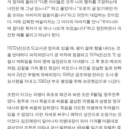
겨 정자에 올라가 "다른 아이들은 모두 나의 행차를 구경하는데
너만은 왜 그냥 있느냐?" 하고 물었더니 "오로지 글 읽기에만 마
음 쓰라는 아버지의 말씀이옵니다"라고 의젓이 대답하는 것이었
다. 이에 감복한 벼슬아치는 그 아이의 아버지를 만나 "우리나라
에 참다운 학자가 또 하나 나오게 되었습니다"하고 칭찬하면서 극
진한 예를 올리고 떠났다 한다.
11572년(선조 5)교서관 정자로 있을 때, 왕이 절에 향을 내리는 것
을 반대하다 파직되었다가 곧 저작에 등용되고 1574년(선조 7) 성
절사 박희립을 따라 명에 질정관으로 다녀왔다. 그 후 호조·예조의
좌랑, 감찰을 거쳐 통진 현감이 되었으나 죄인을 장살한 일로 탄핵
되어 2년간 부평에 유배되었다. 1581년 공조좌랑·전라도 도사·종
묘서령을 지내고, 1582년 부모 봉양을 위해 보은현감으로 나갔다.
조헌이 이끄는 의병이 최초로 왜군과 싸운 것은 8월1일 청주전투
였다. 청주로 가서 죽음으로 싸움을 결심한 의병들과 승병장 영규
대사와 함께 싸움에 임하였다. 죽음을 각오한 의병에게 두려움이
있을 수 없었다. 이런 자세로 싸우니 왜적이 성안으로 도망가는 것
이었다. 임진왜란이 일어나자 의병대장이 되어 기개를 마음대로
펴보았던 조헌은 마침내 금산 벌판에서 49세를 일기로 장렬한 죽