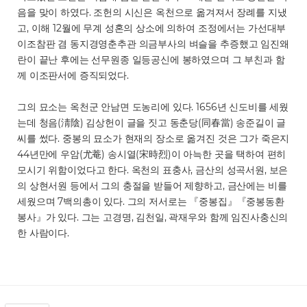
음을 맞이 하였다. 조헌의 시신은 옥천으로 옮겨져서 장례를 지냈
고, 이해 12월에 무계 성혼의 상소에 의하여 조정에서는 가선대부
이조참판 겸 동지경영춘추관 의금부사의 벼슬을 추증했고 임진왜
란이 끝난 후에는 선무원종 일등공신에 봉하였으며 그 부친과 함
께 이조판서에 증직되었다.
그의 묘소는 옥천군 안남면 도농리에 있다. 1656년 신도비를 세웠
는데 청음(淸陰) 김상헌이 글을 짓고 동춘당(同春當) 송준길이 글
씨를 썼다. 중봉의 묘소가 현재의 장소로 옮겨진 것은 그가 죽은지
44년만에 우암(尤菴) 송시열(宋時烈)이 아늑한 곳을 택하여 편히
모시기 위함이었다고 한다. 옥천의 표충사, 금산의 성곡서원, 보은
의 상현서원 등에서 그의 충절을 받들어 제향하고, 금산에는 비를
세웠으며 7백의총이 있다. 그의 저서로는 『중봉집』『중봉동환
봉사』가 있다. 그는 고경명, 김천일, 곽재우와 함께 임진사충신의
한 사람이다.