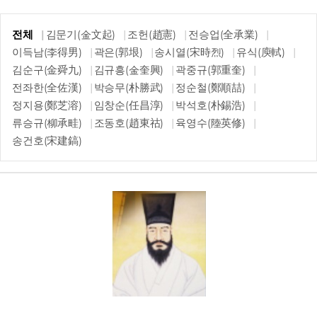
전체
김문기(金文起)
조헌(趙憲)
전승업(全承業)
이득남(李得男)
곽은(郭垠)
송시열(宋時烈)
유식(庾軾)
김순구(金舜九)
김규흥(金奎興)
곽중규(郭重奎)
전좌한(全佐漢)
박승무(朴勝武)
정순철(鄭順喆)
정지용(鄭芝溶)
임창순(任昌淳)
박석호(朴錫浩)
류승규(柳承畦)
조동호(趙東祜)
육영수(陸英修)
송건호(宋建鎬)