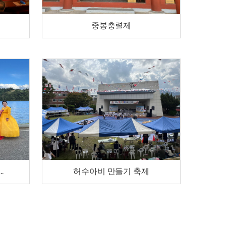
중봉충렬제
.
허수아비 만들기 축제