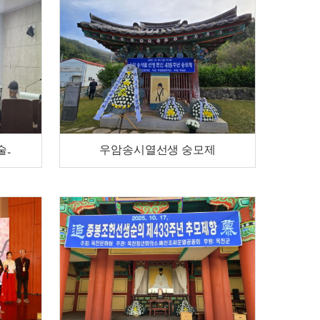
..
우암송시열선생 숭모제