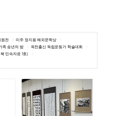
회원전
미주 정지용 해외문학상
가족 송년의 밤
옥천출신 독립운동가 학술대회
북 민속자료 1호)