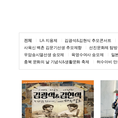
전체
LA 지용제
김광석&김현식 추모콘서트
사육신 백촌 김문기선생 추모제향
선진문화제 탐방
우암송시열선생 숭모제
육영수여사 숭모제
일
충북 문화의 날 기념식&생활문화 축제
허수아비 만