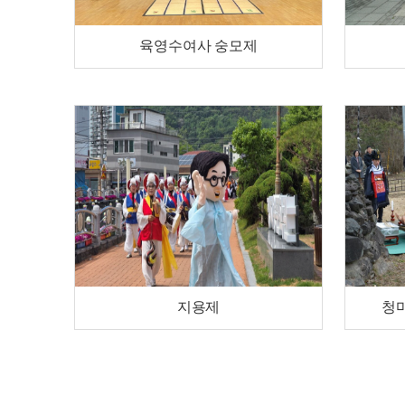
육영수여사 숭모제
지용제
청마