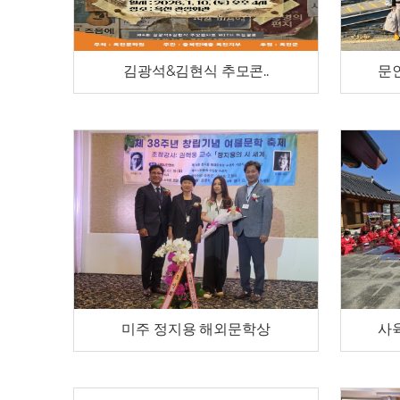
김광석&김현식 추모콘..
문인
미주 정지용 해외문학상
사육