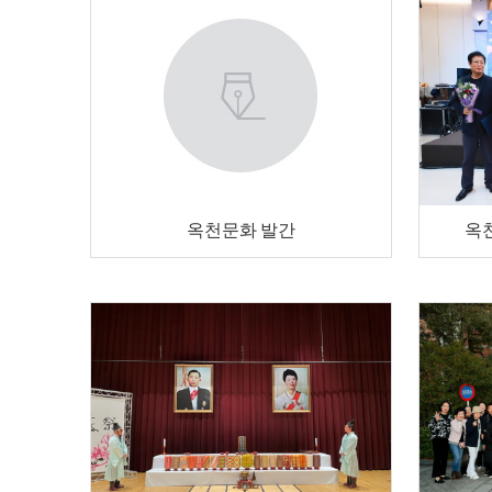
옥천문화 발간
옥천