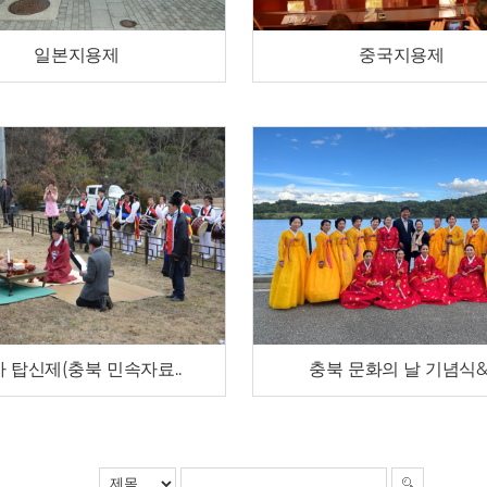
일본지용제
중국지용제
 탑신제(충북 민속자료..
충북 문화의 날 기념식&.