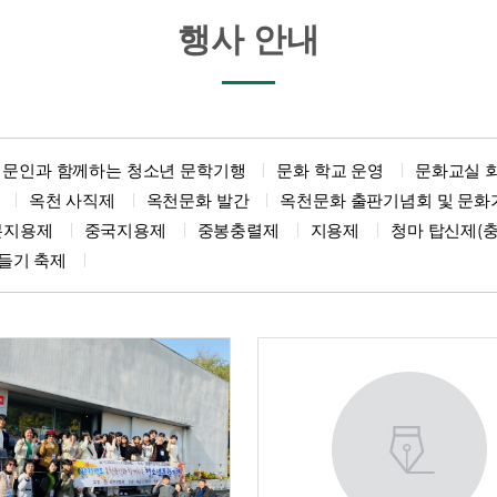
행사 안내
문인과 함께하는 청소년 문학기행
문화 학교 운영
문화교실 
옥천 사직제
옥천문화 발간
옥천문화 출판기념회 및 문화
본지용제
중국지용제
중봉충렬제
지용제
청마 탑신제(충
들기 축제