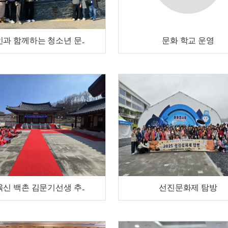
과 함께하는 청소년 문..
문화 학교 운영
신 백촌 김문기선생 추..
선진문화제 탐방