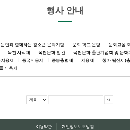
행사 안내
문인과 함께하는 청소년 문학기행
문화 학교 운영
문화교실 
옥천 사직제
옥천문화 발간
옥천문화 출판기념회 및 문화
본지용제
중국지용제
중봉충렬제
지용제
청마 탑신제(충
들기 축제
이용약관
개인정보보호방침