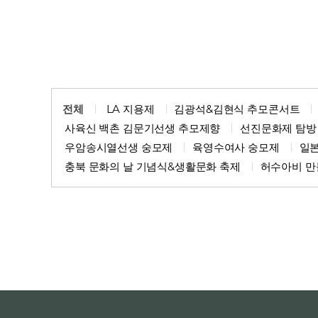
전체
LA 지용제
김광석&김현식 추모콘서트
사육신 백촌 김문기선생 추모제향
선진문화제 탐방
우암송시열선생 숭모제
육영수여사 숭모제
일
충북 문화의 날 기념식&생활문화 축제
허수아비 만