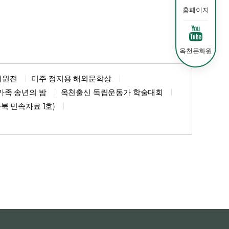
홈페이지
옥천문화원
회원전
미주 정지용 해외문학상
가족 송년의 밤
옥천출신 독립운동가 학술대회
북 민속자료 1호)