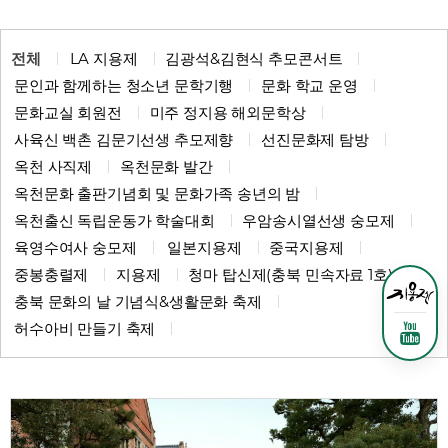
전체
LA 지용제
김광석&김현식 추모콘서트
문인과 함께하는 청소년 문학기행
문화 학교 운영
문화교실 회원전
미주 정지용 해외문학상
사육신 백촌 김문기선생 추모제향
선진문화제 탐방
옥천 사직제
옥천문화 발간
옥천문화 출판기념회 및 문화가족 송년의 밤
옥천출신 독립운동가 학술대회
우암송시열선생 숭모제
육영수여사 숭모제
일본지용제
중국지용제
중봉충렬제
지용제
청마 탑신제(충북 민속자료 1호)
충북 문화의 날 기념식&생활문화 축제
허수아비 만들기 축제