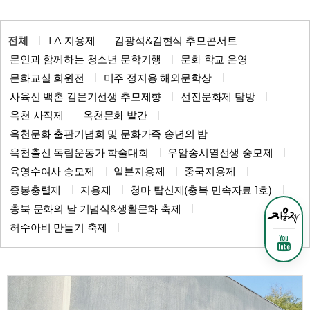
전체
LA 지용제
김광석&김현식 추모콘서트
문인과 함께하는 청소년 문학기행
문화 학교 운영
문화교실 회원전
미주 정지용 해외문학상
사육신 백촌 김문기선생 추모제향
선진문화제 탐방
옥천 사직제
옥천문화 발간
옥천문화 출판기념회 및 문화가족 송년의 밤
옥천출신 독립운동가 학술대회
우암송시열선생 숭모제
육영수여사 숭모제
일본지용제
중국지용제
중봉충렬제
지용제
청마 탑신제(충북 민속자료 1호)
충북 문화의 날 기념식&생활문화 축제
허수아비 만들기 축제