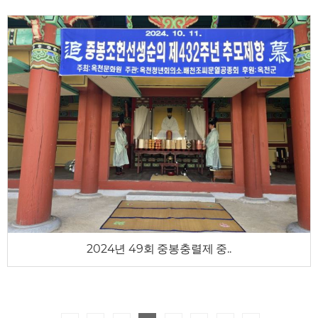
2024년 49회 중봉충렬제 중..