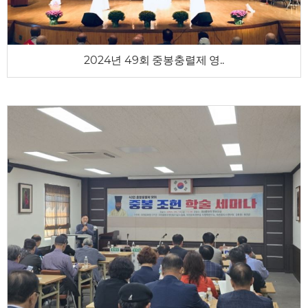
2024년 49회 중봉충렬제 영..