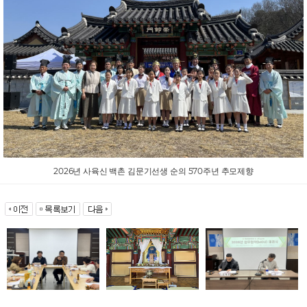
2026년 사육신 백촌 김문기선생 순의 570주년 추모제향