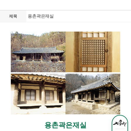
용촌곽은재실
제목
용촌곽은재실