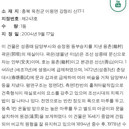
소 재 지
: 충북 옥천군 이원면 강청리 산17-1
지정번호
:
제243호
수 량
: 1동
지 정 일
: 2004년 9월 17일
이 건물은 성종때 담양부사와 승정원 동부승지를 지낸 용촌(龍村)
곽은(郭垠)의 재실이다. 곽은(생몰년 미상)은 조선 성종때 문신으로
자는 안부(安夫)이며, 호는 용촌(龍村)이고 본관은 선산(善山)이다. 1
465년 (세조11년)에 생원시에 급제하였으며, 1472년(성종3년) 춘당
대시(春塘臺試)에 문과 갑과로 급제하여 여러 벼슬을 거쳐 담양부사
등을 지냈다. 평면구조는 정면5칸, 측면1칸반의 홑처마팔작집으로
건축형식이 재실로서의 요소를 갖추고 있으며 조선시대의 치목기
법이 잘 나타나 있다. 전면으로는 반칸 정도의 폭으로 마루를 두고,
동측 1칸 온돌방 앞으로는 높은 마루를 두고 별도의 아궁이와 문을
설치하여 원경(遠景)을 보게하였다. 이 건물은 16세기 중엽에 건립
되어 비교적 원형을 잘 유지하고 있으며 1894년 중수 후, 1978년 수