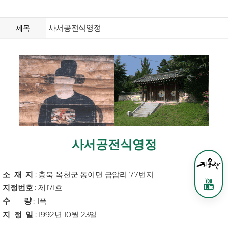
사서공전식영정
제목
사서공전식영정
소 재 지
: 충북 옥천군 동이면 금암리 77번지
지정번호
:
제171호
수 량
: 1폭
지 정 일
: 1992년 10월 23일