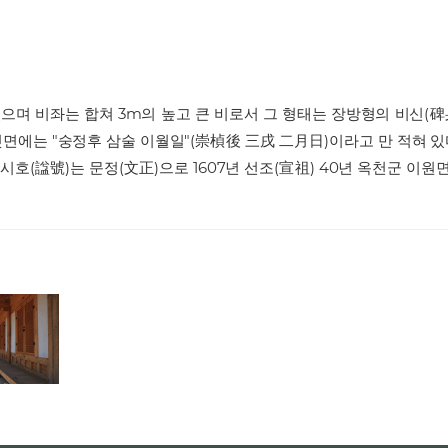
으며 비좌는 합쳐 3m의 높고 큰 비로서 그 형태는 장방형의 비신(
뒷면에는 "숭정후 삼술 이월일"(崇楨後 三戌 二月日)이라고 만 적혀 있다.
) 시호(諡號)는 문정(文正)으로 1607년 선조(宣祖) 40년 옥천군 