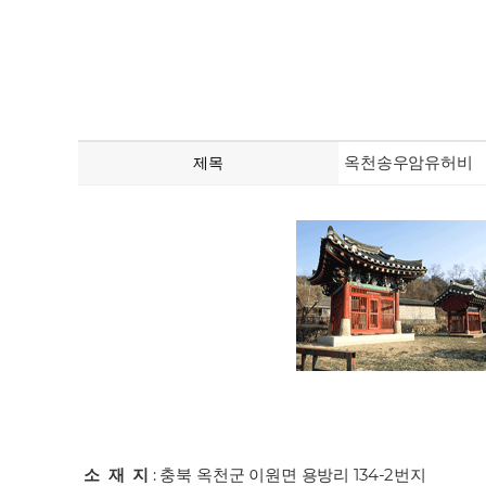
옥천송우암유허비
제목
소 재 지
: 충북 옥천군 이원면 용방리 134-2번지