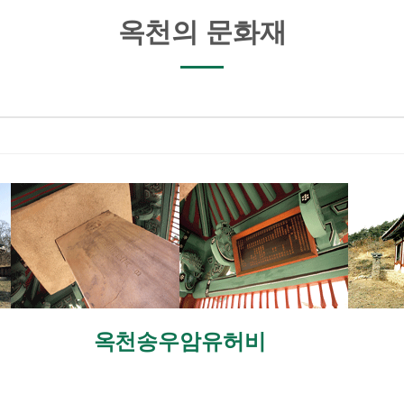
옥천의 문화재
옥천송우암유허비