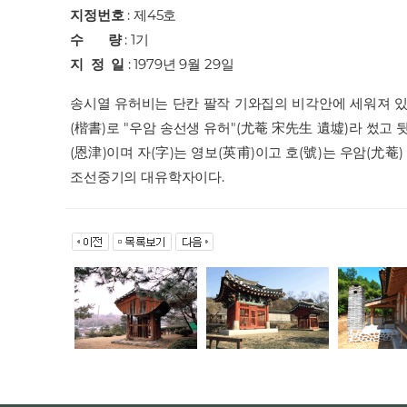
지정번호
:
제45호
수 량
: 1기
지 정 일
: 1979년 9월 29일
송시열 유허비는 단칸 팔작 기와집의 비각안에 세워져 있
(楷書)로 "우암 송선생 유허"(尤菴 宋先生 遺墟)라 썼고 
(恩津)이며 자(字)는 영보(英甫)이고 호(號)는 우암(尤菴
조선중기의 대유학자이다.