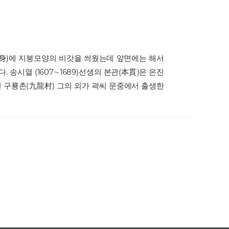
碑身)에 지붕모양의 비갓을 씌웠는데 앞면에는 해서
 송시열 (1607∼1689)선생의 본관(本貫)은 은진
이원면 구룡촌(九龍村) 그의 외가 곽씨 문중에서 출생한