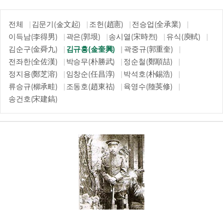
전체
김문기(金文起)
조헌(趙憲)
전승업(全承業)
이득남(李得男)
곽은(郭垠)
송시열(宋時烈)
유식(庾軾)
김순구(金舜九)
김규흥(金奎興)
곽중규(郭重奎)
전좌한(全佐漢)
박승무(朴勝武)
정순철(鄭順喆)
정지용(鄭芝溶)
임창순(任昌淳)
박석호(朴錫浩)
류승규(柳承畦)
조동호(趙東祜)
육영수(陸英修)
송건호(宋建鎬)