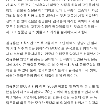
게 되자 모든 것이 만사휴의가 되었던 사정을 하와이 교민들이 발
행한 국민보란 신문은 이야기하고 있다. 김규흥이 고종의 비자금
관리와 회수를 위한 조칙을 받았다는 것은 고종이 가장 신뢰했던
신하의 한 명이었음을 증명한다. 김규흥이 이러한 위치에 서게 된
것은 민영환과의 교우가 상당한 영향력을 끼친 것으로 짐작되는
데 그의 성품은 평소 벗들과 사귀기를 즐겨하였다고 한다.
김규흥은 조칙사건으로 옥고를 치르고 난 뒤에도 상당기간 일제
의 의해 거주 제한을 당하다가 1908년 초 중국으로 망명한다. 당
시 대부분의 우국지사들이 만주나 연해주를 망명지로 선택했지만
김규흥은 망명지로 광동을 선택한다. 김규흥의 망명은 독립운동
사에 3가지 큰 영향을 주었다고 볼 수 있는데, 첫째, 공화주의의 정
착을 들 수 있다. 둘째, 중국혁명지사들과의 유대관계이다. 셋째,
상해가 독립운동의 중심지 역할이 되게 한 점이다.
김규흥은 1908년 망명 이후 1936년 작고할 때 까지 단 한 번도 일
본경찰에 체포되지 않았다. 30년 가까이 독립운동을 하면서 더욱
이 3?1운동, 의열투쟁, 은행설립, 언론사 설립, 둔전제 실행 등 독
립운동의 획을 긋는 주요한 투쟁의 배후 역할을 하면서도 일경의