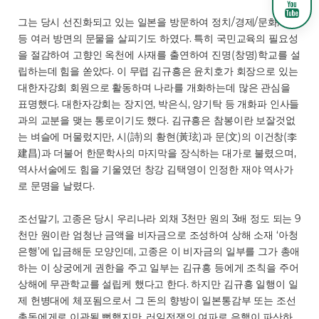
그는 당시 선진화되고 있는 일본을 방문하여 정치/경제/문화/군사
등 여러 방면의 문물을 살피기도 하였다. 특히 국민교육의 필요성
을 절감하여 고향인 옥천에 사재를 출연하여 진명(창명)학교를 설
립하는데 힘을 쏟았다. 이 무렵 김규흥은 윤치호가 회장으로 있는
대한자강회 회원으로 활동하며 나라를 개화하는데 많은 관심을
표명했다. 대한자강회는 장지연, 박은식, 양기탁 등 개화파 인사들
과의 교분을 맺는 통로이기도 했다. 김규흥은 참봉이란 보잘것없
는 벼슬에 머물렀지만, 시(詩)의 황현(黃玹)과 문(文)의 이건창(李
建昌)과 더불어 한문학사의 마지막을 장식하는 대가로 불렸으며,
역사서술에도 힘을 기울였던 창강 김택영이 인정한 재야 역사가
로 문명을 날렸다.
조선말기, 고종은 당시 우리나라 외채 3천만 원의 3배 정도 되는 9
천만 원이란 엄청난 금액을 비자금으로 조성하여 상해 소재 ‘아청
은행’에 입금해둔 모양인데, 고종은 이 비자금의 일부를 그가 총애
하는 이 상궁에게 권한을 주고 일부는 김규흥 등에게 조칙을 주어
상해에 무관학교를 설립케 했다고 한다. 하지만 김규흥 일행이 일
제 헌병대에 체포됨으로서 그 돈의 향방이 일본통감부 또는 조선
총독에게로 이관될 뻔했지만, 러일전쟁의 여파로 은행이 파산하