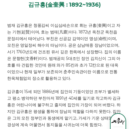
김규흥(金奎興 : 1892~1936)
범재 김규흥은 청풍김씨 이십삼세손으로 휘는 규흥(奎興)이고 자
는 기현(起賢)이며, 호는 범재(凡齋)이다. 1872년 옥천군 옥천읍
문정리에서 태어났다. 부친은 선공감 감역이던 명성(命性)이며,
모친은 영일정씨 해수의 따님이다. 공은 삼남매중 장남이었으며,
서기 1760년도에 건조된 유서 깊은 한옥에서 성장했다. 집의 이름
은 문향헌(文香軒)이다. 범재공의 5대조인 정언 김치신이 그의 아
호를 따 건립한 것인데 원래 와가 85칸과 초가 12칸으로 된 대옥
이었으나 현재 일부가 보존되어 춘추민속관이란 이름으로 전통
한옥체험업의 장소로 활용하고 있다.
김규흥이 15세 되던 1886년에 집안의 기둥이었던 조부가 별세하
고 평소 병약하던 부친마저 1891년 40세를 일기로 작고하자 김규
흥은 어린나이에 불구하고 졸지에 집안의 가장이 되어 버렸다. 하
지만 김규흥은 평생을 통하여 장남의 역할을 다하지 못한다. 집안
은 그의 모친 정부인과 동생에게 맡기고, 가세가 기운 상태였지만
경성에 계속 머물면서 동지들을 사귀는데 더욱 힘썼다.