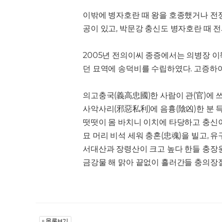
이밖에 병자호란 때 왕을 호종했거나 전쟁에
공이 있고, 박문강 충신도 병자호란 때 
2005년 전의이씨 종증에서는 의병장 
던 묘역에 송덕비를 수립하였다. 고증하여
의고충국(義高忠國)한 사람이 관(官)에 
사악사리(邪惡私利)에 음흉(陰凶)한 분 득
떳떳이 몸 바치니 이치에 타당하고 충신
묘 머리 비석 세워 충혼(忠魂)을 빌고, 유
서대산과 장령산이 크고 높다 한들 충장원
금강물 해 맑아 끝없이 흘러간들 충의장절