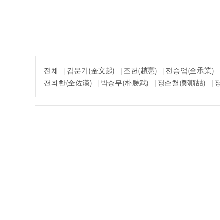
전체
김문기(金文起)
조헌(趙憲)
전승업(全承業)
전좌한(全佐漢)
박승무(朴勝武)
정순철(鄭順喆)