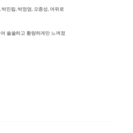
 박진립, 박정엄, 오종성, 여위로
하여 쓸쓸하고 황량하게만 느껴졌