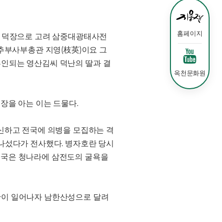
홈페이지
초 덕장으로 고려 삼중대광태사전
중추부사부총관 지영(枝英)이요 그
 부인되는 영산김씨 덕난의 딸과 결
옥천문화원
장을 아는 이는 드물다.
신하고 전국에 의병을 모집하는 격
나섰다가 전사했다. 병자호란 당시
결국은 청나라에 삼전도의 굴욕을
란이 일어나자 남한산성으로 달려