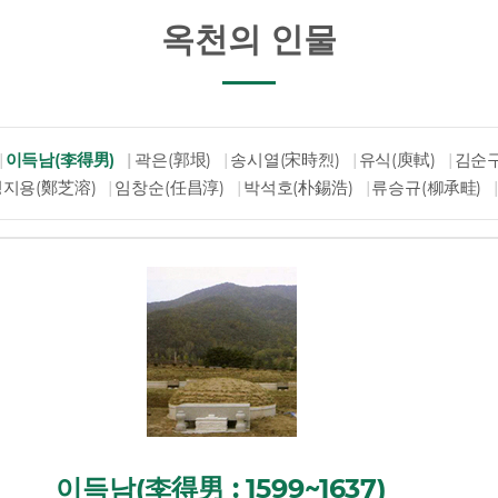
옥천의 인물
이득남(李得男)
곽은(郭垠)
송시열(宋時烈)
유식(庾軾)
김순구
정지용(鄭芝溶)
임창순(任昌淳)
박석호(朴錫浩)
류승규(柳承畦)
이득남(李得男 : 1599~1637)