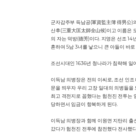
군자감주부 득남공(軍資監主簿 得男公)의
산후(三重大匡太師全山候)이고 이름은 도(
의 자는 덕방(德芳)이다. 지영은 선조 1
혼하여 5남 3녀를 낳으니 큰 아들이 바로
조선시대인 1636년 청나라가 침략해 일
이득남 의병장은 전의 이씨로, 조선 인
문을 띄우자 우리 고장 일대의 의병들을
최고 격전지로 꼽혔다는 험천진 전투는 
당하면서 임금이 항복하게 된다.
이득남 의병장과 함께 이원면 지탄리 출
갔다가 험천진 전투에 참전했다 전사했다