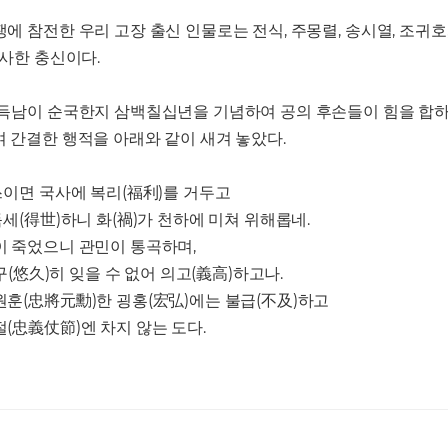
 참전한 우리 고장 출신 인물로는 전식, 주몽렬, 송시열, 조귀호,
전사한 충신이다.
이득남이 순국한지 삼백칠십년을 기념하여 공의 후손들이 힘을 합
 간결한 행적을 아래와 같이 새겨 놓았다.
쓰이면 국사에 복리(福利)를 거두고
세(得世)하니 화(禍)가 천하에 미쳐 위해롭네.
이 죽었으니 관민이 통곡하며,
구(悠久)히 잊을 수 없어 의고(義高)하고나.
훈(忠將元勳)한 굉홍(宏弘)에는 불급(不及)하고
(忠義仗節)엔 차지 않는 도다.