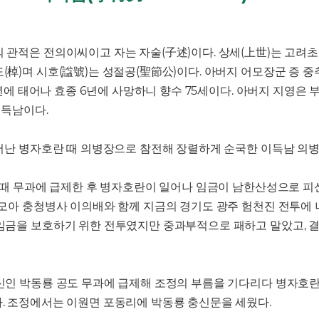
 관적은 전의이씨이고 자는 자술(子述)이다. 상세(上世)는 고려
棹)며 시호(諡號)는 성절공(聖節公)이다. 아버지 어모장군 증 
4년에 태어나 효종 6년에 사망하니 향수 75세이다. 아버지 지영은
 득남이다.
어난 병자호란 때 의병장으로 참전해 장렬하게 순국한 이득남 의병
조 때 무과에 급제한 후 병자호란이 일어나 임금이 남한산성으로 피
 모아 충청병사 이의배와 함께 지금의 경기도 광주 험천진 전투에 
임금을 보호하기 위한 전투였지만 중과부적으로 패하고 말았고, 
신인 박동룡 공도 무과에 급제해 조정의 부름을 기다리다 병자호
. 조정에서는 이원면 포동리에 박동룡 충신문을 세웠다.