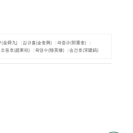
(金舜九)
김규흥(金奎興)
곽중규(郭重奎)
조동호(趙東祜)
육영수(陸英修)
송건호(宋建鎬)